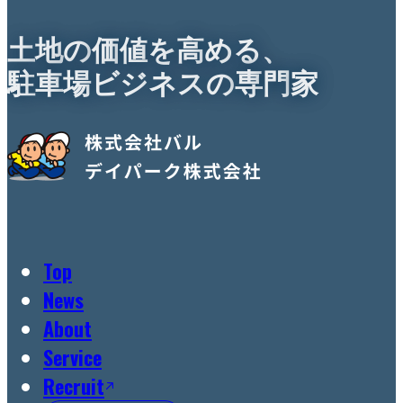
土
地
の
価
値
を
高
め
る
、
駐
車
場
ビ
ジ
ネ
ス
の
専
門
家
Top
News
About
Service
Recruit