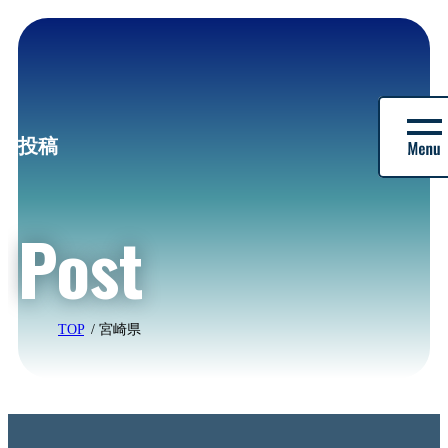
株
式
投稿
会
社
バ
Post
ル
|
デ
イ
パ
ー
TOP
宮崎県
ク
株
式
会
社