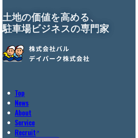
土
地
の
価
値
を
高
め
る
、
駐
車
場
ビ
ジ
ネ
ス
の
専
門
家
Top
News
About
Service
Recruit