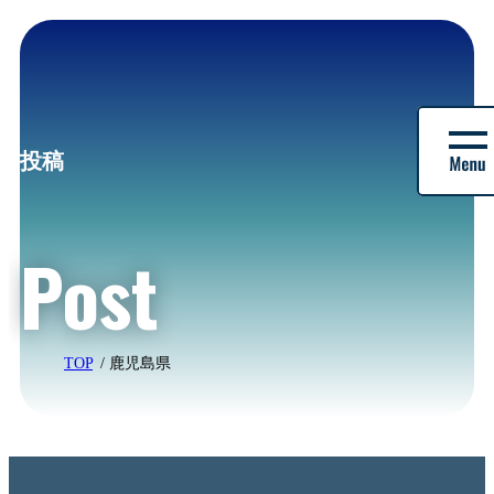
株
式
投稿
会
社
バ
Post
ル
|
デ
イ
パ
ー
TOP
鹿児島県
ク
株
式
会
社