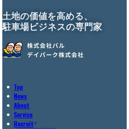
土
地
の
価
値
を
高
め
る
、
駐
車
場
ビ
ジ
ネ
ス
の
専
門
家
Top
News
About
Service
Recruit