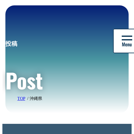
株
式
投稿
会
社
バ
Post
ル
|
デ
イ
パ
ー
TOP
沖縄県
ク
株
式
会
社