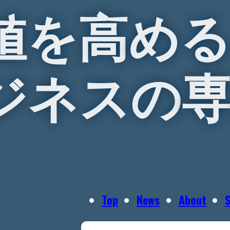
値
を
高
め
ジ
ネ
ス
の
Top
News
About
S