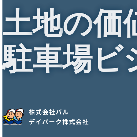
土
地
の
価
駐
車
場
ビ