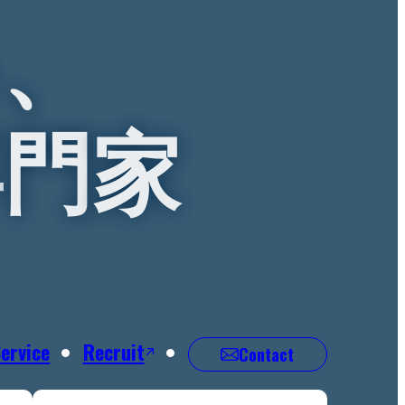
|
デ
る
、
イ
パ
ー
ク
株
専
門
家
式
会
社
ervice
Recruit
Contact