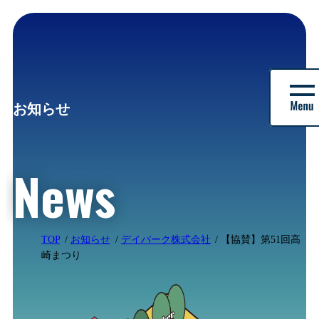
株
式
お知らせ
会
社
バ
ル
News
|
デ
イ
パ
ー
TOP
お知らせ
デイパーク株式会社
【協賛】第51回高
ク
崎まつり
株
式
会
社