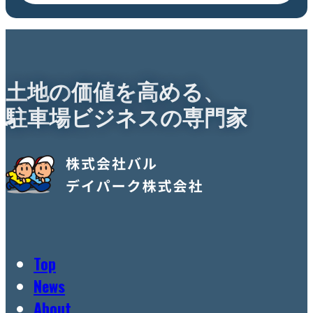
土
地
の
価
値
を
高
め
る
、
駐
車
場
ビ
ジ
ネ
ス
の
専
門
家
Top
News
About